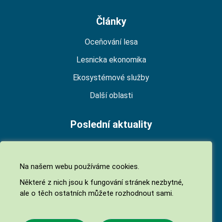
Články
Oceňování lesa
Lesnicka ekonomika
Ekosystémové služby
Další oblasti
Poslední aktuality
Výsledky hospodaření nestátních vlastníků lesů v
roce 2024
Na našem webu používáme cookies.
15. 10. 2025
Některé z nich jsou k fungování stránek nezbytné,
Seminář k oceňování lesa-atypické případy
ale o těch ostatních můžete rozhodnout sami.
03. 10. 2025
Novela zákona o znalcích, znaleckých ústavech a