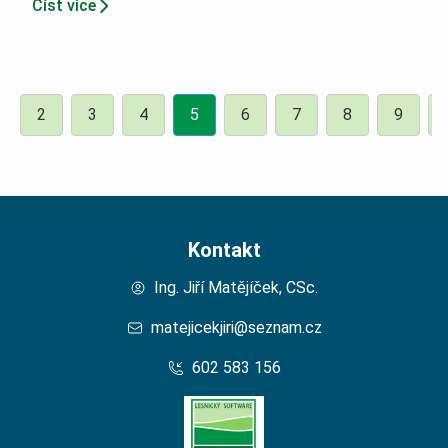
Číst více
2
3
4
5
6
7
8
9
Kontakt
Ing. Jiří Matějíček, CSc.
matejicekjiri@seznam.cz
602 583 156
Domů – Lesní Znalec