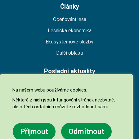
Články
Oceňování lesa
Lesnicka ekonomika
Ekosystémové služby
Další oblasti
Poslední aktuality
Národní platforma pro ekosystémové služby
Na našem webu používáme cookies.
(NPES)
Některé z nich jsou k fungování stránek nezbytné,
06. 07. 2026
ale o těch ostatních můžete rozhodnout sami.
Biodiverzita jako ekosystémová služba
05. 05. 2026
Přijmout
Odmítnout
Finanční příspěvky na hospodaření v lesích 2026