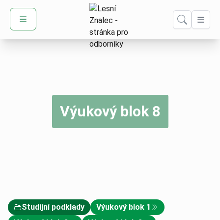
Domů – Lesní Znalec
Výukový blok 8
Studijní podklady
Výukový blok 1