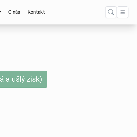
y
O nás
Kontakt
 a ušlý zisk)