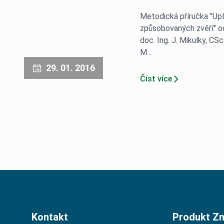
Metodická příručka "Up
způsobovaných zvěří" od
doc. Ing. J. Mikulky, CS
M...
29. 01. 2016
Číst více
Kontakt
Produkt Zn