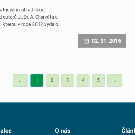
latňování náhrad škod
 autorů JUDr. A. Charváta a
c., kterou v roce 2012 vydalo
02. 01. 2016
←
1
2
3
4
5
→
alec
O nás
Člán