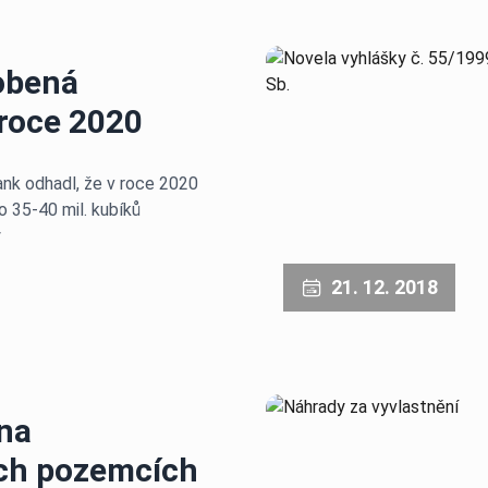
obená
roce 2020
k odhadl, že v roce 2020
 35-40 mil. kubíků
y
21. 12. 2018
 na
ch pozemcích