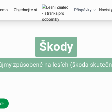
Domů – Lesní Znalec
emo
Objednejte si
Příspěvky
Novink
Škody
jmy způsobené na lesích (škoda skutečná
a