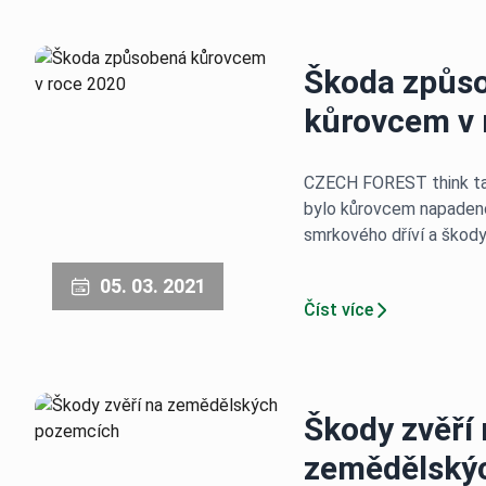
Škoda způs
kůrovcem v 
CZECH FOREST think tan
bylo kůrovcem napadeno
smrkového dříví a škod
05. 03. 2021
Číst více
Škody zvěří
zemědělský