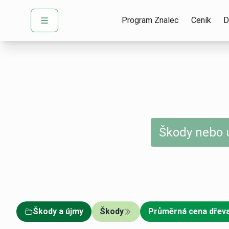
Program Znalec
Ceník
D
Škody nebo ú
Škody a újmy
Škody
Průměrná cena dřev