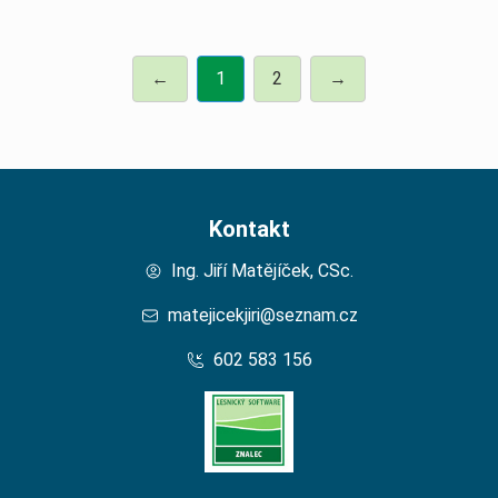
←
1
2
→
Kontakt
Ing. Jiří Matějíček, CSc.
matejicekjiri@seznam.cz
602 583 156
Domů – Lesní Znalec