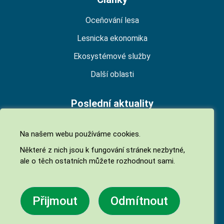
Oceňování lesa
Lesnicka ekonomika
Ekosystémové služby
Další oblasti
Poslední aktuality
Národní platforma pro ekosystémové služby
Na našem webu používáme cookies.
(NPES)
Některé z nich jsou k fungování stránek nezbytné,
06. 07. 2026
ale o těch ostatních můžete rozhodnout sami.
Biodiverzita jako ekosystémová služba
05. 05. 2026
Přijmout
Odmítnout
Finanční příspěvky na hospodaření v lesích 2026
27. 02. 2026