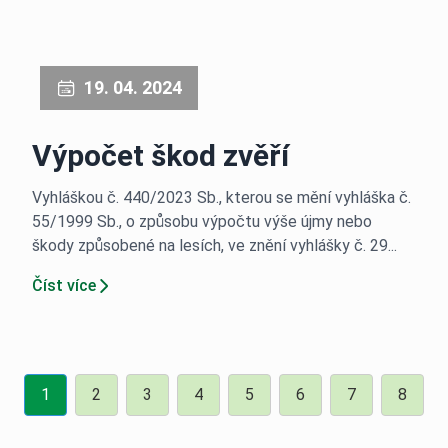
19. 04. 2024
Výpočet škod zvěří
Vyhláškou č. 440/2023 Sb., kterou se mění vyhláška č.
55/1999 Sb., o způsobu výpočtu výše újmy nebo
škody způsobené na lesích, ve znění vyhlášky č. 29...
Číst více
1
2
3
4
5
6
7
8