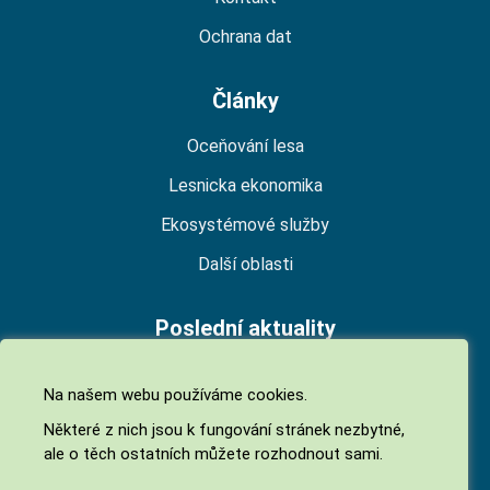
Ochrana dat
Články
Oceňování lesa
Lesnicka ekonomika
Ekosystémové služby
Další oblasti
Poslední aktuality
Národní platforma pro ekosystémové služby
Na našem webu používáme cookies.
(NPES)
Některé z nich jsou k fungování stránek nezbytné,
06. 07. 2026
ale o těch ostatních můžete rozhodnout sami.
Biodiverzita jako ekosystémová služba