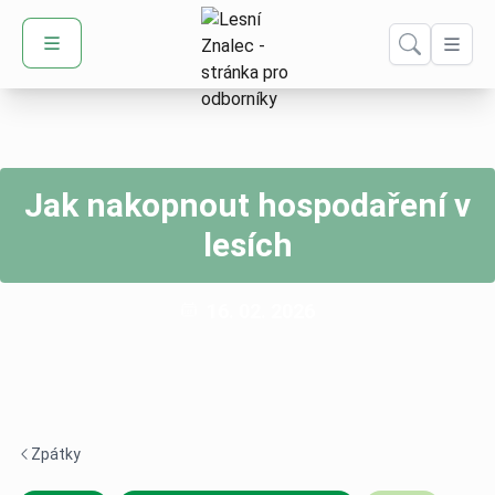
Domů – Lesní Znalec
Jak nakopnout hospodaření v
lesích
Publikováno:
16. 02. 2026
Zpátky
Navigace zpět -