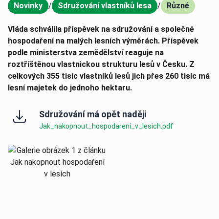
Novinky
/
Sdružování vlastníků lesa
/
Různé
,
,
Vláda schválila příspěvek na sdružování a společné
hospodaření na malých lesních výměrách. Příspěvek
podle ministerstva zemědělství reaguje na
roztříštěnou vlastnickou strukturu lesů v Česku. Z
celkových 355 tisíc vlastníků lesů jich přes 260 tisíc má
lesní majetek do jednoho hektaru.
Sdružování má opět naději
Jak_nakopnout_hospodareni_v_lesich.pdf