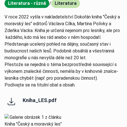
Literatura - různá
/
Literatura
,
V roce 2022 vyšla v nakladatelství Dokořán kniha "Český a
moravský les" editorů Václava Cílka, Martina Polívky a
Zdeňka Vacka. Kniha je určená nejenom pro lesníky, ale pro
každého, kdo má les rád anebo v něm hospodaří.
Představuje ucelený pohled na dějiny, současný stav i
budoucnost našich lesů. Podobně obsáhlá a všestranná
monografie u nás nevyšla déle než 20 let.
Přestože se nejedná o téma bezprostředně související s
výkonem znalecké činnosti, neměla by v knihovně znalce-
lesníka chybět (např. pro poradenskou činnost).
Podívejte se na titulní obal a obsah.
Kniha_LES.pdf