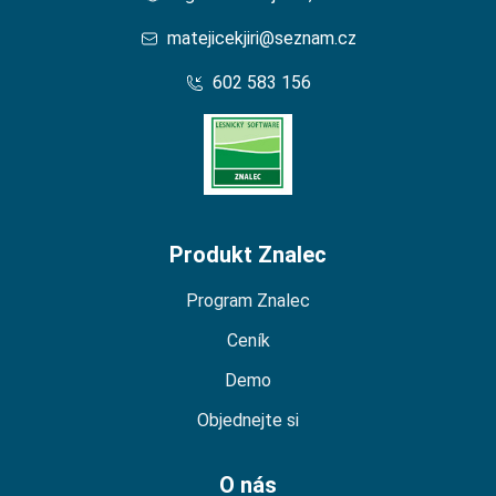
matejicekjiri@seznam.cz
602 583 156
Domů – Lesní Znalec
Produkt Znalec
Program Znalec
Ceník
Demo
Objednejte si
O nás