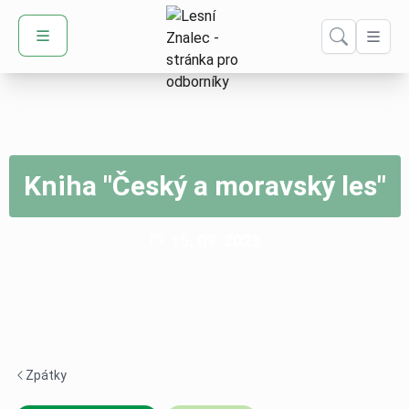
Domů – Lesní Znalec
Kniha "Český a moravský les"
Publikováno:
15. 09. 2023
Zpátky
Navigace zpět -