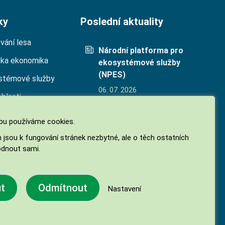
ky
Poslední aktuality
vání lesa
Národní platforma pro
cka ekonomika
ekosystémové služby
(NPES)
stémové služby
06. 07. 2026
oblasti
Biodiverzita jako
ekosystémová služba
u používáme cookies.
05. 05. 2026
h jsou k fungování stránek nezbytné, ale o těch ostatních
Finanční příspěvky na
dnout sami.
hospodaření v lesích 2026
27. 02. 2026
ut
Odmítnout
Nastavení