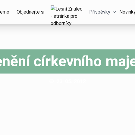
Domů – Lesní Znalec
emo
Objednejte si
Příspěvky
Novink
nění církevního maj
Publikováno:
23. 05. 2012