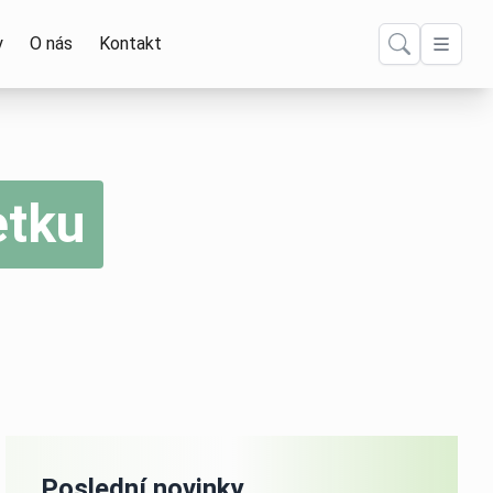
y
O nás
Kontakt
etku
Poslední novinky