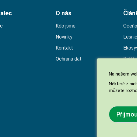
alec
O nás
Člán
ec
Kdo jsme
Oceňo
Novinky
Lesni
Kontakt
Ekosy
Ochrana dat
Další 
Na našem web
Některé z nic
můžete rozho
Přijmo