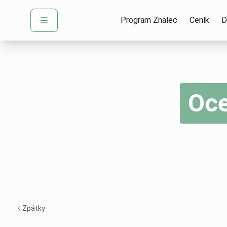
Program Znalec
Ceník
D
Oce
Zpátky
Navigace zpět -