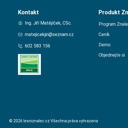
Kontakt
Produkt Zn
Ing. Jiří Matějíček, CSc.
Program Znal
matejicekjiri@seznam.cz
Ceník
Demo
602 583 156
Objednejte si
Domů – Lesní Znalec
© 2026 lesniznalec.cz Všechna práva vyhrazena