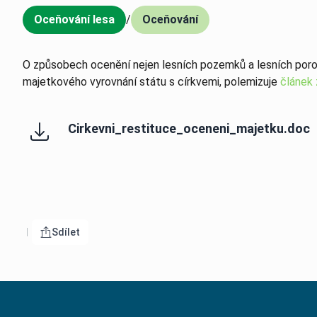
Oceňování lesa
/
Oceňování
,
O způsobech ocenění nejen lesních pozemků a lesních poros
majetkového vyrovnání státu s církvemi, polemizuje
článek 
Cirkevni_restituce_oceneni_majetku.doc
Sdílet
Otevřít menu pro