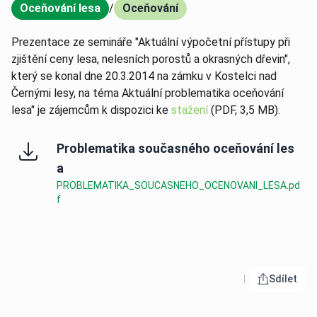
Oceňování lesa
/
Oceňování
,
Prezentace ze semináře "Aktuální výpočetní přístupy při
zjištění ceny lesa, nelesních porostů a okrasných dřevin",
který se konal dne 20.3.2014 na zámku v Kostelci nad
Černými lesy, na téma Aktuální problematika oceňování
lesa" je zájemcům k dispozici ke
stažení
(PDF, 3,5 MB).
Problematika současného oceňování les
a
PROBLEMATIKA_SOUCASNEHO_OCENOVANI_LESA.pd
f
Sdílet
Otevřít 