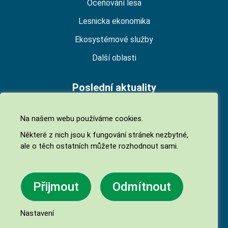
Oceňování lesa
Lesnicka ekonomika
Ekosystémové služby
Další oblasti
Poslední aktuality
Národní platforma pro ekosystémové služby
Na našem webu používáme cookies.
(NPES)
Některé z nich jsou k fungování stránek nezbytné,
06. 07. 2026
ale o těch ostatních můžete rozhodnout sami.
Biodiverzita jako ekosystémová služba
05. 05. 2026
Přijmout
Odmítnout
Finanční příspěvky na hospodaření v lesích 2026
27. 02. 2026
Nastavení
© 2026 lesniznalec.cz Všechna práva vyhrazena