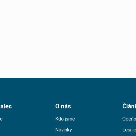
alec
O nás
Člán
ec
Kdo jsme
Oceňo
Novinky
Lesni