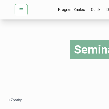
Program Znalec
Ceník
D
Seminá
Zpátky
Navigace zpět -