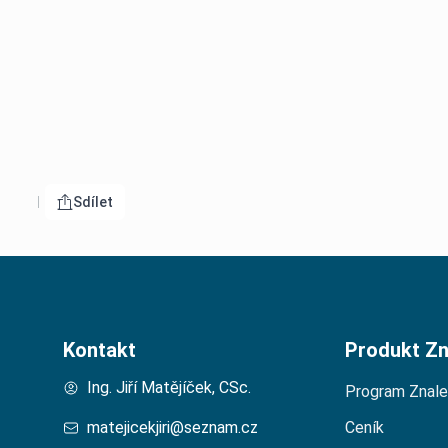
Sdílet
Otevřít menu pro
Kontakt
Produkt Zn
Ing. Jiří Matějíček, CSc.
Program Znal
matejicekjiri@seznam.cz
Ceník