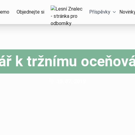
Domů – Lesní Znalec
emo
Objednejte si
Příspěvky
Novink
ř k tržnímu oceňová
Publikováno:
30. 07. 2019