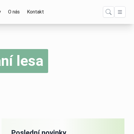
y
O nás
Kontakt
ní lesa
Poslední novinky