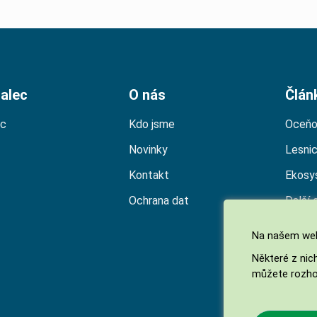
alec
O nás
Člán
ec
Kdo jsme
Oceňo
Novinky
Lesni
Kontakt
Ekosy
Ochrana dat
Další 
Na našem web
Některé z nic
můžete rozho