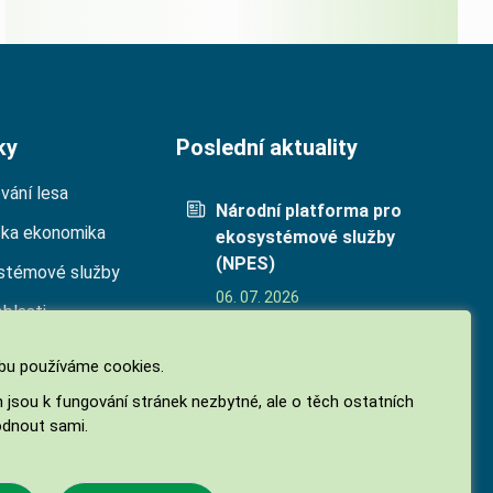
ky
Poslední aktuality
vání lesa
Národní platforma pro
cka ekonomika
ekosystémové služby
(NPES)
stémové služby
06. 07. 2026
oblasti
Biodiverzita jako
ekosystémová služba
u používáme cookies.
05. 05. 2026
h jsou k fungování stránek nezbytné, ale o těch ostatních
Finanční příspěvky na
dnout sami.
hospodaření v lesích 2026
27. 02. 2026