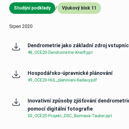
Studijní podklady
/
Výukový blok 11
,
Srpen 2020
Dendrometrie jako základní zdroj vstupní
48_OCE20-Dendrometrie-Kneifl.ppt
Hospodářsko-úpravnické plánování
49_OCE20-HUL_planovani-Kadavy.pdf
Inovativní způsoby zjišťování dendrometri
pomocí digitální fotografie
50_OCE20-Projekt_DSC_Biomasa-Tauber.ppt