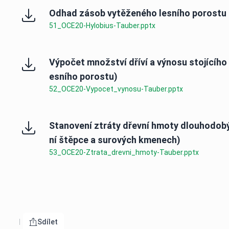
Odhad zásob vytěženého lesního porostu
51_OCE20-Hylobius-Tauber.pptx
Výpočet množství dříví a výnosu stojícího
esního porostu)
52_OCE20-Vypocet_vynosu-Tauber.pptx
Stanovení ztráty dřevní hmoty dlouhodob
ní štěpce a surových kmenech)
53_OCE20-Ztrata_drevni_hmoty-Tauber.pptx
Sdílet
Otevřít menu pro