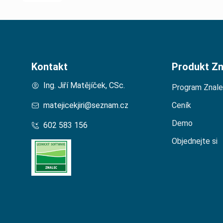
Kontakt
Produkt Zn
Ing. Jiří Matějíček, CSc.
Program Znal
matejicekjiri@seznam.cz
Ceník
Demo
602 583 156
Objednejte si
Domů – Lesní Znalec