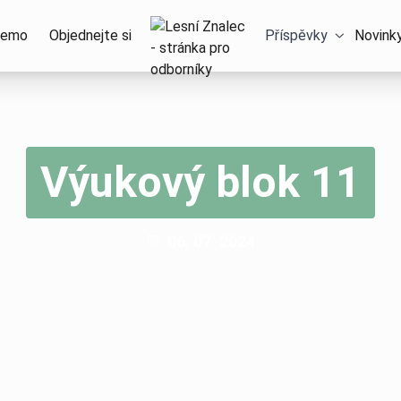
Domů – Lesní Znalec
emo
Objednejte si
Příspěvky
Novink
Výukový blok 11
Publikováno:
06. 07. 2024