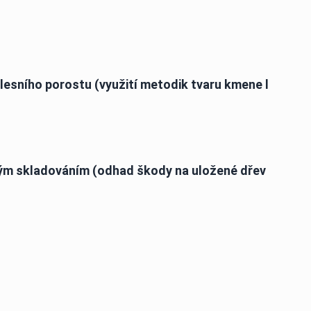
 lesního porostu (využití metodik tvaru kmene l
ým skladováním (odhad škody na uložené dřev