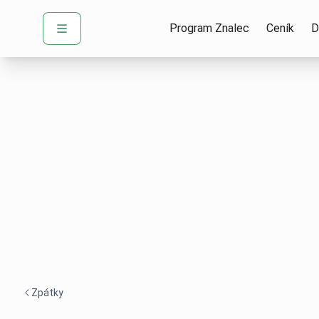
Program Znalec
Ceník
D
Zpátky
Navigace zpět -