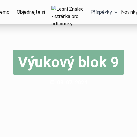
Domů – Lesní Znalec
emo
Objednejte si
Příspěvky
Novink
Výukový blok 9
Publikováno:
08. 07. 2024