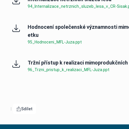
94_Internalizace_netrznich_sluzeb_lesa_v_CR-Sisak.
Hodnocení společenské významnosti mimop
etku
95_Hodnoceni_MFL-Juza.ppt
Tržní přístup k realizaci mimoprodukčních 
96_Trzni_pristup_k_realizaci_MFL-Juza.ppt
Sdílet
Otevřít menu pro