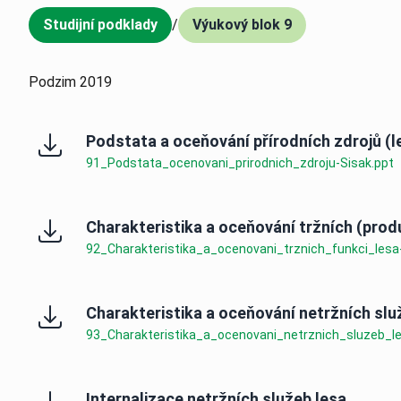
Studijní podklady
/
Výukový blok 9
,
Podzim 2019
Podstata a oceňování přírodních zdrojů (l
91_Podstata_ocenovani_prirodnich_zdroju-Sisak.ppt
Charakteristika a oceňování tržních (prod
92_Charakteristika_a_ocenovani_trznich_funkci_lesa
Charakteristika a oceňování netržních slu
93_Charakteristika_a_ocenovani_netrznich_sluzeb_le
Internalizace netržních služeb lesa