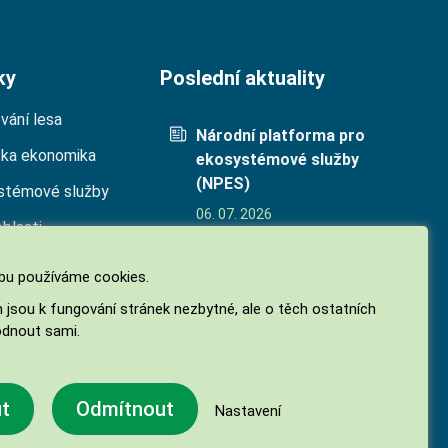
ky
Poslední aktuality
vání lesa
Národní platforma pro
cka ekonomika
ekosystémové služby
(NPES)
stémové služby
06. 07. 2026
oblasti
Biodiverzita jako
ekosystémová služba
u používáme cookies.
05. 05. 2026
h jsou k fungování stránek nezbytné, ale o těch ostatních
Finanční příspěvky na
dnout sami.
hospodaření v lesích 2026
27. 02. 2026
ut
Odmítnout
Nastavení