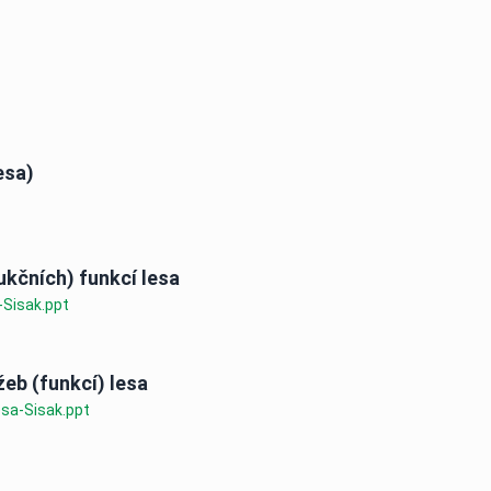
esa)
ukčních) funkcí lesa
-Sisak.ppt
žeb (funkcí) lesa
sa-Sisak.ppt