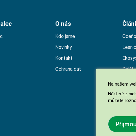
alec
O nás
Člán
ec
Kdo jsme
Oceňo
Novinky
Lesni
Kontakt
Ekosy
Ochrana dat
Další 
Na našem web
Některé z nic
můžete rozho
Přijmo