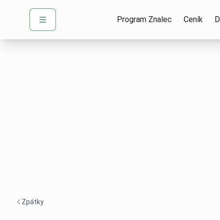
Program Znalec
Ceník
D
Zpátky
Navigace zpět -