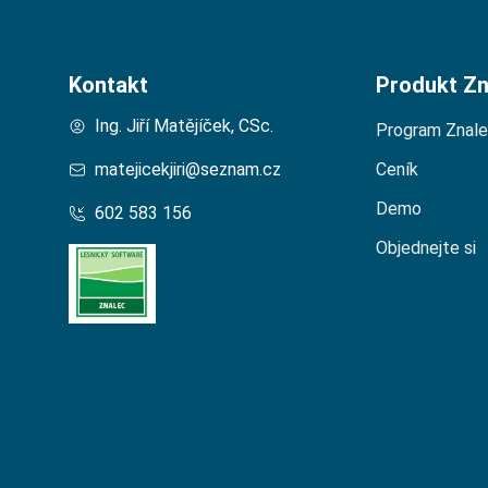
Kontakt
Produkt Zn
Ing. Jiří Matějíček, CSc.
Program Znal
matejicekjiri@seznam.cz
Ceník
Demo
602 583 156
Objednejte si
Domů – Lesní Znalec