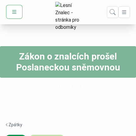
Domů – Lesní Znalec
Zákon o znalcích prošel
Poslaneckou sněmovnou
Publikováno:
15. 04. 2019
Zpátky
Navigace zpět -