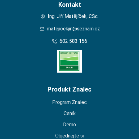
Kontakt
Ing. Jiří Matějíček, CSc.
matejicekjiri@seznam.cz
602 583 156
Domů – Lesní Znalec
Produkt Znalec
Program Znalec
Ceník
Demo
Objednejte si