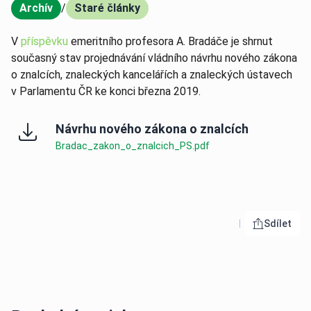
Archív
/
Staré články
,
V
příspěvku
emeritního profesora A. Bradáče je shrnut
současný stav projednávání vládního návrhu nového zákona
o znalcích, znaleckých kancelářích a znaleckých ústavech
v Parlamentu ČR ke konci března 2019.
Návrhu nového zákona o znalcích
Bradac_zakon_o_znalcich_PS.pdf
Sdílet
Otevřít 