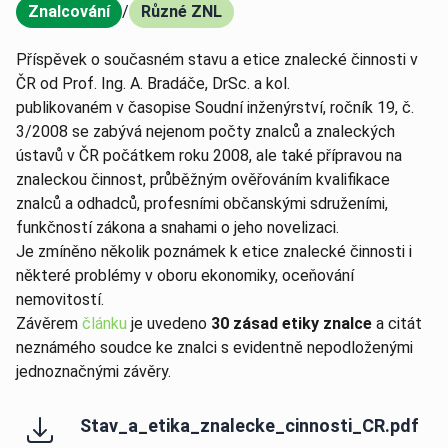
Znalcování
/
Různé ZNL
,
Příspěvek o současném stavu a etice znalecké činnosti v
ČR od Prof. Ing. A. Bradáče, DrSc. a kol.
publikovaném v časopise Soudní inženýrství, ročník 19, č.
3/2008 se zabývá nejenom počty znalců a znaleckých
ústavů v ČR počátkem roku 2008, ale také přípravou na
znaleckou činnost, průběžným ověřováním kvalifikace
znalců a odhadců, profesními občanskými sdruženími,
funkčností zákona a snahami o jeho novelizaci.
Je zmíněno několik poznámek k etice znalecké činnosti i
některé problémy v oboru ekonomiky, oceňování
nemovitostí.
Závěrem
článku
je uvedeno
30 zásad etiky znalce
a citát
neznámého soudce ke znalci s evidentně nepodloženými
jednoznačnými závěry.
Stav_a_etika_znalecke_cinnosti_CR.pdf