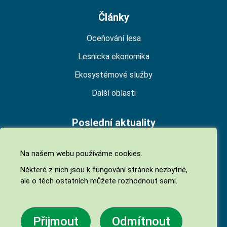
Články
Oceňování lesa
Lesnicka ekonomika
Ekosystémové služby
Další oblasti
Poslední aktuality
Národní platforma pro ekosystémové služby
Na našem webu používáme cookies.
(NPES)
Některé z nich jsou k fungování stránek nezbytné,
06. 07. 2026
ale o těch ostatních můžete rozhodnout sami.
Biodiverzita jako ekosystémová služba
05. 05. 2026
Přijmout
Odmítnout
Finanční příspěvky na hospodaření v lesích 2026