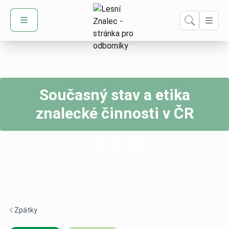
Domů – Lesní Znalec
Současný stav a etika
znalecké činnosti v ČR
Publikováno:
09. 02. 2009
Zpátky
Navigace zpět -