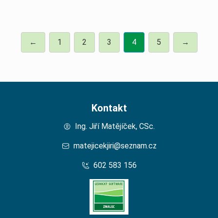
←
1
2
3
4
5
→
Kontakt
Ing. Jiří Matějíček, CSc.
matejicekjiri@seznam.cz
602 583 156
Domů – Lesní Znalec