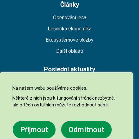
Články
Oceňování lesa
Lesnicka ekonomika
Ekosystémové služby
Další oblasti
Poslední aktuality
Kontroluje někdo kvalitu znaleckých posudků?
Na našem webu používáme cookies.
29. 11. 2025
Některé z nich jsou k fungování stránek nezbytné,
Rekreační funkce lesa
ale o těch ostatních můžete rozhodnout sami.
13. 11. 2025
Výsledky hospodaření nestátních vlastníků lesů v
Přijmout
Odmítnout
roce 2024
15. 10. 2025